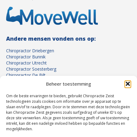
Andere mensen vonden ons op:
Chiropractor Driebergen
Chiropractor Bunnik
Chiropractor Utrecht
Chiropractor Soesterberg
Chiropractor De Bilt
Chiropractor Bilthoven
Beheer toestemming
Chiropractor Austerlitz
Chiropractor Den Dolder
Om de beste ervaringen te bieden, gebruikt Chiropractie Zeist
Chiropractor Soest
technologieën zoals cookies om informatie over je apparaat op te
slaan en/of te raadplegen. Door in te stemmen met deze technologieën
kan Chiropractie Zeist gegevens zoals surfgedrag of unieke ID's op
Zorgkaart Nederland
deze site verwerken. Als je geen toestemming geeft of uw toestemming
intrekt, kan dit een nadelige invloed hebben op bepaalde functies en
mogelijkheden.