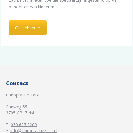
zachte technieken toe die speciaal zijn afgestemd op de
behoeften van kinderen.
Ontdek meer
Contact
Chiropractie Zeist
Panweg 55
3705 GB
,
Zeist
T:
030 695 5269
E:
info@chiropractiezeist.nl