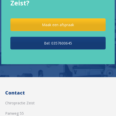
Zeist?
Maak een afspraak
Bel: 0357600645
Contact
Chiropractie Zeist
Panweg 55