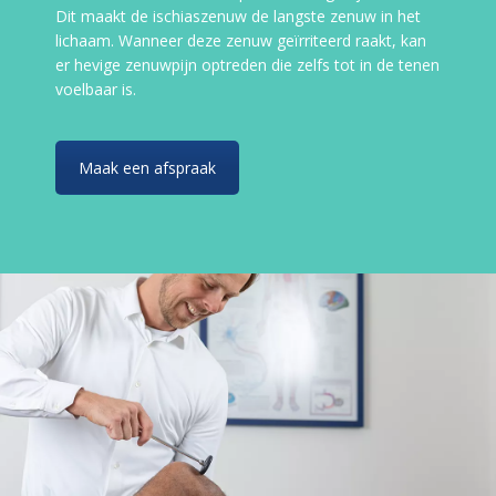
Dit maakt de ischiaszenuw de langste zenuw in het
lichaam. Wanneer deze zenuw geïrriteerd raakt, kan
er hevige zenuwpijn optreden die zelfs tot in de tenen
voelbaar is.
Maak een afspraak